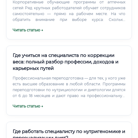
Корпоративные обучающие программы от аптечных
сетей Ряд крупных работодателей обучает сотрудников
самостоятельно — прямо на рабочем месте. На что
обратить внимание при выборе курса: Сколько
зарабатывают выпускники курсов и как быстро окупается
Читать статью →
обучение Ответ честный: выпускники краткосрочных
курсов (3–6 месяцев) в первые месяцы работы
зарабатывают от 35 000 до 50 000 ₽. ✅ Обучение
окупается за 1–2 месяца работы — это один из лучших
показателей среди профессий сферы здоровья и
Где учиться на специалиста по коррекции
красоты.
веса: полный разбор профессии, доходов и
карьерных путей
Профессиональная переподготовка — для тех, у кого уже
есть высшее образование в любой области. Программы
переподготовки по нутрициологии и диетологии длятся
от 6 до 18 месяцев и дают право на профессиональную
деятельность. Курсы и онлайн-программы — самый
Читать статью →
быстрый, но самый спорный путь.
Где работать специалисту по нутригеномике и
персонализации диет?