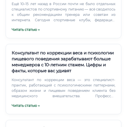
Ещё 10–15 лет назад в России почти не было отдельных
специалистов по спортивному питанию — всё сводилось
к общим рекомендациям тренера или советам из
интернета. Сегодня спортивные клубы, федерации,
фитнес-блогеры и даже крупные корпорации с
Читать статью →
программами корпоративного здоровья активно ищут
грамотных нутрициологов. Чем занимается спортивный
нутрициолог: круг обязанностей Работа спортивного
нутрициолога намного разнообразнее, чем кажется на
первый взгляд.
Консультант по коррекции веса и психологии
пищевого поведения зарабатывают больше
менеджеров с 10-летним стажем. Цифры и
факты, которые вас удивят
Консультант по коррекции веса — это специалист-
практик, работающий с психологическими паттернами,
образом жизни и пищевым поведением клиента без
медицинского вмешательства. Профессия
сформировалась в ответ на глобальный вызов: по
Читать статью →
данным ВОЗ, более 1,9 миллиарда взрослых людей в мире
имеют избыточную массу тела.