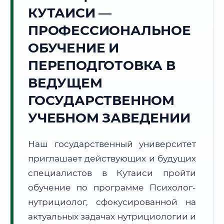
Точное местное время:
КУТАИСИ —
09:12:06
ПРОФЕССИОНАЛЬНОЕ
Пятница, 7 Августа
ОБУЧЕНИЕ И
2026 г.
ПЕРЕПОДГОТОВКА В
+27°C
Погода в г. Кутаиси:
🌤️
,
Преимущественно ясно
ВЕДУЩЕМ
🌅 Восход:
06:08
🌇 Закат:
20:21
Световой день:
14 ч. 13 мин.
ГОСУДАРСТВЕННОМ
УЧЕБНОМ ЗАВЕДЕНИИ
📍 Региональная справка
г. Кутаиси
Субъект:
Грузия
Наш государственный университет
Тел. код:
+995 (431)
приглашает действующих и будущих
Почтовые индексы:
4600–4610
специалистов в Кутаиси пройти
Часовой пояс:
UTC+4
обучение по программе Психолог-
Формат учебы:
Дистанционно
нутрициолог, сфокусированной на
актуальных задачах нутрициологии и
🗺️ Зона обслуживания: г. Кутаиси