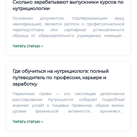
Сколько зарабатывают выпускники курсов по
нутрициологии
Основным документом, подтверждающим вашу
квалификацию, является диплом о профессиональной
переподготовке или сертификат установленного
образца от образовательного учреждения, имеющего
лицензию. Для частной практики рекомендуется
Читать статью →
оформить статус самозанятого или ИП. Обучение: как
быстро освоить профессию и какие курсы выбрать?
Где обучиться на нутрициолога: полный
путеводитель по профессии, карьере и
заработку
Первичный приём — это настоящее детективное
расследование. Нутрициолог собирает подробный
анамнез: узнаёт о пищевых привычках, образе жизни,
уровне физической активности, хронических
заболеваниях, результатах анализов, стрессе и даже
Читать статью →
психологических особенностях отношения к еде.