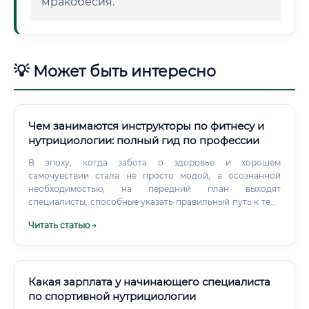
мракобесия.
💡 Может быть интересно
Чем занимаются инструкторы по фитнесу и
нутрициологии: полный гид по профессии
В эпоху, когда забота о здоровье и хорошем
самочувствии стала не просто модой, а осознанной
необходимостью, на передний план выходят
специалисты, способные указать правильный путь к телу
своей мечты и долголетию. Один из таких ключевых
Читать статью →
экспертов — инструктор по фитнесу и нутрициологии.
Какая зарплата у начинающего специалиста
по спортивной нутрициологии