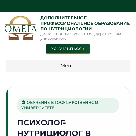
ДОПОЛНИТЕЛЬНОЕ
ПРОФЕССИОНАЛЬНОЕ ОБРАЗОВАНИЕ
ПО НУТРИЦИОЛОГИИ
дистанционные курсы в государственном
университете
ХОЧУ УЧИТЬСЯ
➜
Меню
💰 ПРОГРАММЫ И СТОИМОСТЬ
Стоимость по направлению обучения "Нутрициология"
🏛 ОБУЧЕНИЕ В ГОСУДАРСТВЕННОМ
УНИВЕРСИТЕТЕ
🏛️
ПСИХОЛОГ-
НУТРИЦИОЛОГ В
Г. КУТАИСИ