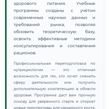
здорового питания. Учебные
программы созданы с учётом
современных научных данных и
требований рынка, позволяя
обновить теоретическую базу,
🚚
Расчет логистики оригиналов:
• Маршрут транзита:
освоить эффективные методики
~3 221 км
• Экспресс-доставка СДЭК / Почтой:
5–7 рабочих дней
консультирования и составления
рационов.
📜 Документы и аккредитация
ФИС ФРДО
Профессиональная переподготовка по
нутрициологии — это отличная
возможность для тех, кто хочет сменить
🔍
Нажмите на документ для увеличения и просмотра
сферу деятельности или получить
дополнительную компетенцию в области
здоровья. Программа даст вам прочную
основу для уверенного старта и откроет
новые перспективы для карьерного роста.