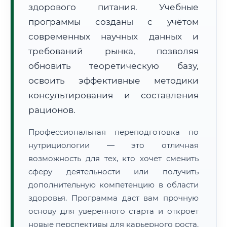
здорового питания. Учебные
программы созданы с учётом
современных научных данных и
требований рынка, позволяя
обновить теоретическую базу,
🚚
Расчет логистики оригиналов:
• Маршрут транзита:
освоить эффективные методики
~2 191 км
• Экспресс-доставка СДЭК / Почтой:
3–5 рабочих дней
консультирования и составления
рационов.
📜 Документы и аккредитация
ФИС ФРДО
Профессиональная переподготовка по
нутрициологии — это отличная
возможность для тех, кто хочет сменить
🔍
Нажмите на документ для увеличения и просмотра
сферу деятельности или получить
дополнительную компетенцию в области
здоровья. Программа даст вам прочную
основу для уверенного старта и откроет
новые перспективы для карьерного роста.