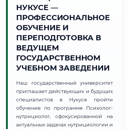
Точное местное время:
НУКУСЕ —
21:06:51
ПРОФЕССИОНАЛЬНОЕ
Пятница, 7 Августа
ОБУЧЕНИЕ И
2026 г.
ПЕРЕПОДГОТОВКА В
+36°C
Погода в г. Нукус:
🌤️
,
Преимущественно ясно
ВЕДУЩЕМ
🌅 Восход:
06:00
🌇 Закат:
20:14
Световой день:
14 ч. 14 мин.
ГОСУДАРСТВЕННОМ
УЧЕБНОМ ЗАВЕДЕНИИ
📍 Региональная справка
г. Нукус
Субъект:
Республика Узбекистан
Наш государственный университет
Тел. код:
+998 (61)
приглашает действующих и будущих
Почтовые индексы:
230100–230120
специалистов в Нукусе пройти
Часовой пояс:
UTC+5
обучение по программе Психолог-
Формат учебы:
Дистанционно
нутрициолог, сфокусированной на
актуальных задачах нутрициологии и
🗺️ Зона обслуживания: г. Нукус