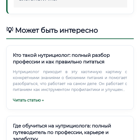
💡 Может быть интересно
Кто такой нутрициолог: полный разбор
профессии и как правильно питаться
Нутрициолог приходит в эту хаотичную картину с
конкретными знаниями о биохимии питания и помогает
разобраться, что работает на самом деле. Он работает с
питанием как инструментом профилактики и улучшения
качества жизни. Если у человека диабет второго типа —
Читать статью →
нутрициолог может работать в команде с врачом, но не
заменять его.
Где обучиться на нутрициолога: полный
путеводитель по профессии, карьере и
заработку