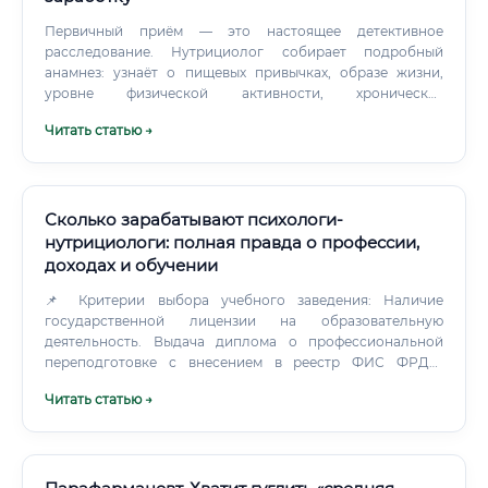
Первичный приём — это настоящее детективное
расследование. Нутрициолог собирает подробный
анамнез: узнаёт о пищевых привычках, образе жизни,
уровне физической активности, хронических
заболеваниях, результатах анализов, стрессе и даже
Читать статью →
психологических особенностях отношения к еде.
Сколько зарабатывают психологи-
нутрициологи: полная правда о профессии,
доходах и обучении
📌 Критерии выбора учебного заведения: Наличие
государственной лицензии на образовательную
деятельность. Выдача диплома о профессиональной
переподготовке с внесением в реестр ФИС ФРДО.
Наличие практических отработок, супервизий и
Читать статью →
интернатуры в процессе обучения.