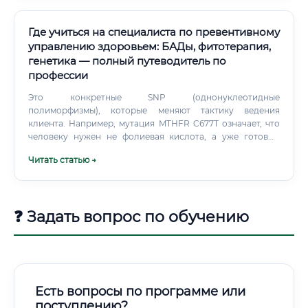
Где учиться на специалиста по превентивному
управлению здоровьем: БАДы, фитотерапия,
генетика — полный путеводитель по
профессии
Это конкретные SNP (однонуклеотидные
полиморфизмы), которые меняют тактику ведения
клиента. Например, мутация MTHFR C677T означает, что
человеку нужен не фолиевая кислота, а уже готовый
метилфолат.
Читать статью →
❓ Задать вопрос по обучению
Есть вопросы по программе или
поступлению?