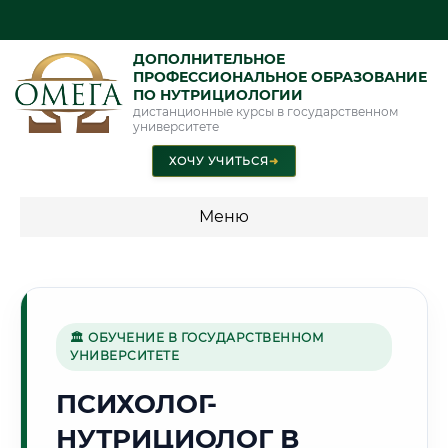
ДОПОЛНИТЕЛЬНОЕ
ПРОФЕССИОНАЛЬНОЕ ОБРАЗОВАНИЕ
ПО НУТРИЦИОЛОГИИ
дистанционные курсы в государственном
университете
ХОЧУ УЧИТЬСЯ
➜
Меню
💰 ПРОГРАММЫ И СТОИМОСТЬ
Стоимость по направлению обучения "Нутрициология"
🏛 ОБУЧЕНИЕ В ГОСУДАРСТВЕННОМ
УНИВЕРСИТЕТЕ
🌵
ПСИХОЛОГ-
НУТРИЦИОЛОГ В
Г. НУКУС