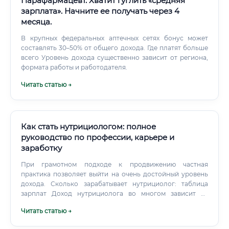
Парафармацевт. Хватит гуглить «средняя
зарплата». Начните ее получать через 4
месяца.
В крупных федеральных аптечных сетях бонус может
составлять 30–50% от общего дохода. Где платят больше
всего Уровень дохода существенно зависит от региона,
формата работы и работодателя.
Читать статью →
Как стать нутрициологом: полное
руководство по профессии, карьере и
заработку
При грамотном подходе к продвижению частная
практика позволяет выйти на очень достойный уровень
дохода. Сколько зарабатывает нутрициолог: таблица
зарплат Доход нутрициолога во многом зависит от
формата работы, региона, опыта и специализации. Важно
Читать статью →
понимать, что приведённые цифры — ориентировочные.